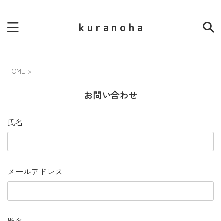
k u r a n o h a
HOME
>
お問い合わせ
氏名
メールアドレス
題名